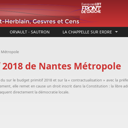
ORVAULT - SAUTRON
LA CHAPPELLE SUR ERDRE
s Métropole
f 2018 de Nantes Métropole
du sur le budget primitif 2018 et sur la « contractualisation » avec la préf
ent, elle remet en cause un droit inscrit dans la Constitution : la libre adm
taquent directement la démocratie locale.