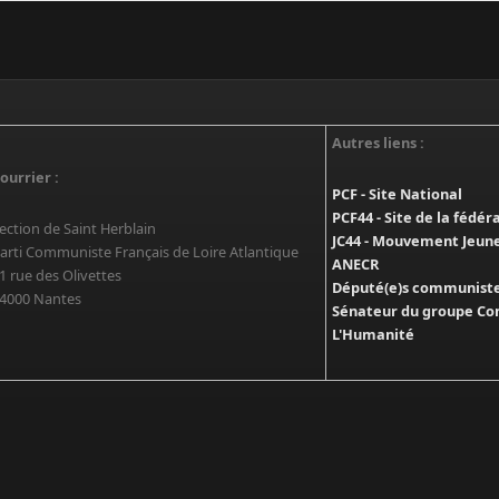
Autres liens :
ourrier :
PCF - Site National
PCF44 - Site de la fédér
ection de Saint Herblain
JC44 - Mouvement Jeun
arti Communiste Français de Loire Atlantique
ANECR
1 rue des Olivettes
Député(e)s communistes
4000 Nantes
Sénateur du groupe Co
L'Humanité