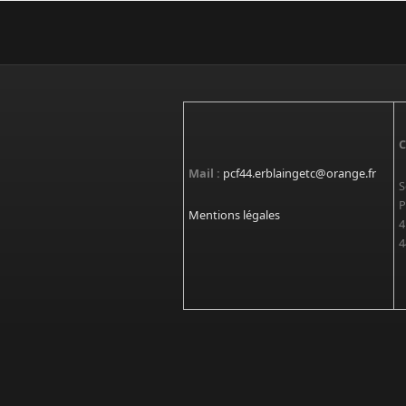
C
Mail :
pcf44.erblaingetc@orange.fr
S
P
Mentions légales
4
4