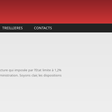
TREILLIERES
CONTACTS
ecture qui imposée par l’Etat limite à 1,2%
inistration. Soyons clair, les dispositions