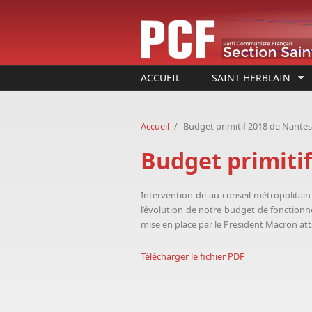
Aller au contenu principal
ACCUEIL
SAINT HERBLAIN
Accueil
/
Budget primitif 2018 de Nante
Budget primiti
Intervention de
au conseil métropolitain 
l’évolution de notre budget de fonctionnem
mise en place par le President Macron at
Télécharger le fichier PDF