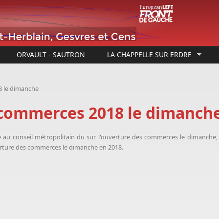
ORVAULT - SAUTRON
LA CHAPPELLE SUR ERDRE
 le dimanche
commerces 2018 le dimanch
e
au conseil métropolitain du sur l'ouverture des commerces le dimanch
verture des commerces le dimanche en 2018.