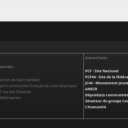
Autres liens :
ourrier :
PCF - Site National
PCF44 - Site de la fédér
ection de Saint Herblain
JC44 - Mouvement Jeun
arti Communiste Français de Loire Atlantique
ANECR
1 rue des Olivettes
Député(e)s communistes
4000 Nantes
Sénateur du groupe Co
L'Humanité