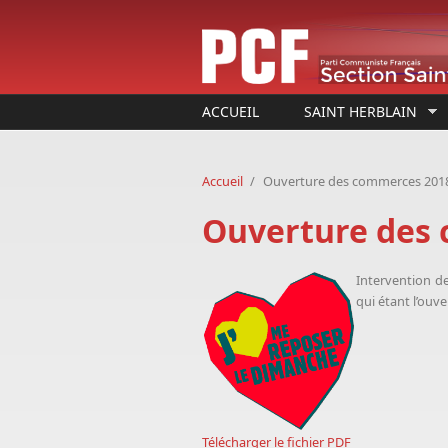
Aller au contenu principal
ACCUEIL
SAINT HERBLAIN
Accueil
/
Ouverture des commerces 2018
Ouverture des 
Intervention d
qui étant l’ou
Télécharger le fichier PDF