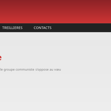
TREILLIERES
CONTACTS
e
e, le groupe communiste s'oppose au vœu