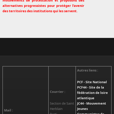
mouvements de protestation et proposons des
alternatives progressistes pour protéger l’avenir
des territoires des institutions qui les servent.
Autres liens :
PCF - Site National
PCF44 - Site de la
Courrier :
fédération de loire
atlantique
Section de Saint
JC44 - Mouvement
Herblain
Jeunes
Mail :
Parti
Communistes de