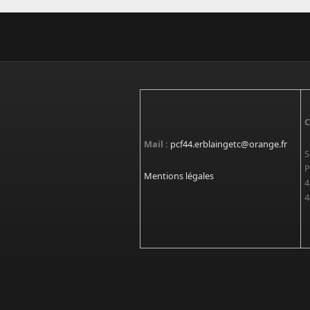
C
Mail :
pcf44.erblaingetc@orange.fr
S
P
Mentions légales
4
4