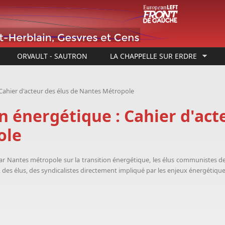
ORVAULT - SAUTRON
LA CHAPPELLE SUR ERDRE
 Cahier d'acteur des élus de Nantes Métropole
n énergétique : Cahier d'act
ole
ar Nantes métropole sur la transition énergétique, les élus communistes 
, des élus, des syndicalistes directement impliqué par les enjeux énergétique