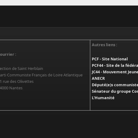
Autres liens :
ourrier :
PCF - Site National
PCF44 - Site de la fédér
ection de Saint Herblain
JC44 - Mouvement Jeun
arti Communiste Français de Loire Atlantique
ANECR
1 rue des Olivettes
Député(e)s communistes
4000 Nantes
Sénateur du groupe Co
L'Humanité