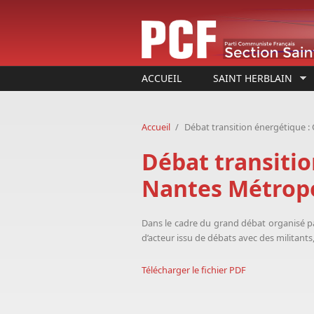
Aller au contenu principal
ACCUEIL
SAINT HERBLAIN
Accueil
/
Débat transition énergétique :
Débat transitio
Nantes Métrop
Dans le cadre du grand débat organisé p
d’acteur issu de débats avec des militants
Télécharger le fichier PDF