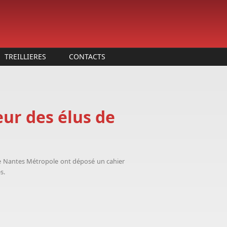
TREILLIERES
CONTACTS
eur des élus de
de Nantes Métropole ont déposé un cahier
s.