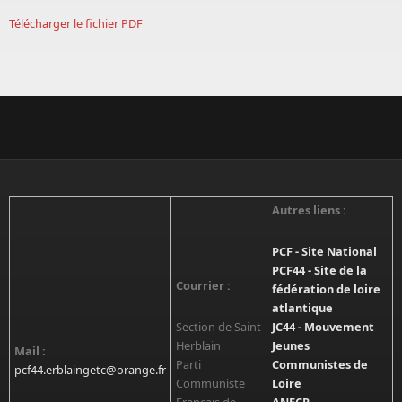
Télécharger le fichier PDF
Autres liens :
PCF - Site National
PCF44 - Site de la
Courrier :
fédération de loire
atlantique
Section de Saint
JC44 - Mouvement
Herblain
Jeunes
Mail :
Parti
Communistes de
pcf44.erblaingetc@orange.fr
Communiste
Loire
Français de
ANECR