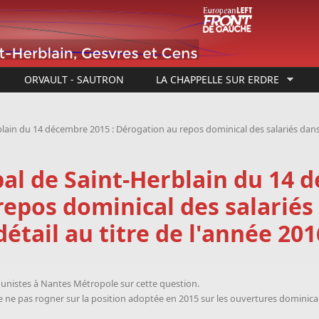
ORVAULT - SAUTRON
LA CHAPPELLE SUR ERDRE
blain du 14 décembre 2015 : Dérogation au repos dominical des salariés dans
al de Saint-Herblain du 14 
epos dominical des salariés 
tail au titre de l'année 201
nistes à Nantes Métropole sur cette question.
ne pas rogner sur la position adoptée en 2015 sur les ouvertures dominicale