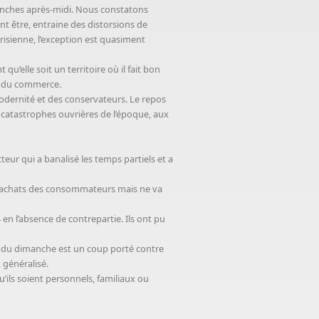
manches après-midi. Nous constatons
t être, entraine des distorsions de
isienne, l’exception est quasiment
’elle soit un territoire où il fait bon
és du commerce.
modernité et des conservateurs. Le repos
ux catastrophes ouvrières de l’époque, aux
eur qui a banalisé les temps partiels et a
es achats des consommateurs mais ne va
en l’absence de contrepartie. Ils ont pu
il du dimanche est un coup porté contre
t généralisé.
ils soient personnels, familiaux ou