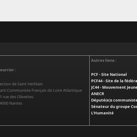
Autres liens :
ourrier :
PCF - Site National
PCF44 - Site de la fédér
ection de Saint Herblain
JC44 - Mouvement Jeun
arti Communiste Français de Loire Atlantique
ANECR
1 rue des Olivettes
Député(e)s communistes
4000 Nantes
Sénateur du groupe Co
L'Humanité