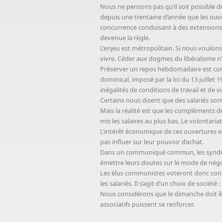
Nous ne pensons pas qu’il soit possible 
depuis une trentaine d’année que les ouve
concurrence conduisant à des extensions 
devenue la règle.
L’enjeu est métropolitain. Si nous voulons
vivre. Céder aux dogmes du libéralisme n’
Préserver un repos hebdomadaire est const
dominical, imposé par la loi du 13 juillet 
inégalités de conditions de travail et de v
Certains nous disent que des salariés son
Mais la réalité est que les compléments d
mis les salaires au plus bas. Le volontaria
L’intérêt économique de ces ouvertures e
pas influer sur leur pouvoir d’achat.
Dans un communiqué commun, les syndicats 
émettre leurs doutes sur le mode de négo
Les élus communistes voteront donc contr
les salariés. Il s’agit d’un choix de sociét
Nous considérons que le dimanche doit êt
associatifs puissent se renforcer.