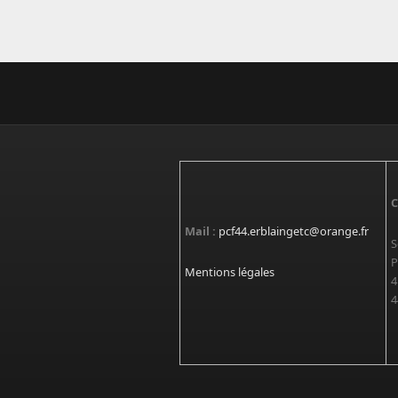
C
Mail :
pcf44.erblaingetc@orange.fr
S
P
Mentions légales
4
4