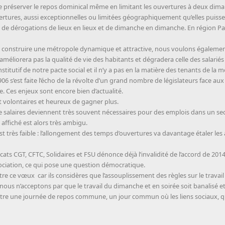
de préserver le repos dominical même en limitant les ouvertures à deux di
rtures, aussi exceptionnelles ou limitées géographiquement qu’elles puissen
de dérogations de lieux en lieux et de dimanche en dimanche. En région Par
 construire une métropole dynamique et attractive, nous voulons également qu
améliorera pas la qualité de vie des habitants et dégradera celle des salari
itutif de notre pacte social et il n’y a pas en la matière des tenants de la 
1906 s’est faite l’écho de la révolte d’un grand nombre de législateurs face a
ie. Ces enjeux sont encore bien d’actualité.
t volontaires et heureux de gagner plus.
e salaires deviennent très souvent nécessaires pour des emplois dans un sect
t affiché est alors très ambigu.
st très faible : l’allongement des temps d’ouvertures va davantage étaler l
CGT, CFTC, Solidaires et FSU dénonce déjà l’invalidité de l’accord de 2014 
ciation, ce qui pose une question démocratique.
e ce vœux car ils considères que l’assouplissement des règles sur le trava
é : nous n’acceptons par que le travail du dimanche et en soirée soit banalisé e
re une journée de repos commune, un jour commun où les liens sociaux, qu’