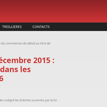
TREILLIERES
CONTACTS
 les commerces de détail au titre de
décembre 2015 :
dans les
6
s malgré les brèches ouvertes par la loi