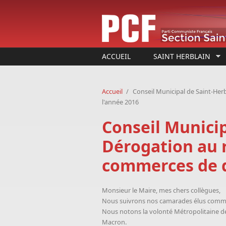
Aller au contenu principal
ACCUEIL
SAINT HERBLAIN
Accueil
/
Conseil Municipal de Saint-Her
l'année 2016
Conseil Municip
Dérogation au r
commerces de dé
Monsieur le Maire, mes chers collègues,
Nous suivrons nos camarades élus commu
Nous notons la volonté Métropolitaine de 
Macron.