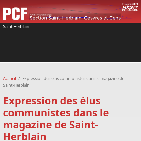
Aller au contenu principal
Saint Herblain
Accueil
/
Expression des élus communistes dans le magazine de
Saint-Herblain
Expression des élus
communistes dans le
magazine de Saint-
Herblain