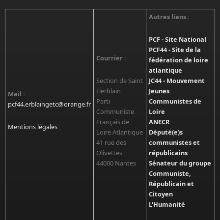
Autres liens :
PCF - Site National
PCF44 - Site de la
Courrier :
fédération de loire
atlantique
Section de Saint
JC44 - Mouvement
Herblain
Jeunes
Mail :
Parti
Communistes de
pcf44.erblaingetc@orange.fr
Communiste
Loire
Français de
ANECR
Mentions légales
Loire Atlantique
Député(e)s
41 rue des
communistes et
Olivettes
républicains
44000 Nantes
Sénateur du groupe
Communiste,
Républicain et
Citoyen
L'Humanité