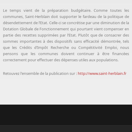
Le temps vient de la préparation budgétaire. Comme toutes les
communes, Saint-Herblain doit supporter le fardeau de la politique de
désendettement de l’Etat. Celle-ci se concrétise par une diminution de la
Dotation Globale de Fonctionnement qui pourtant vient compenser en
partie des recettes supprimées par l’Etat. Plutôt que de consacrer des
sommes importantes à des dispositifs sans efficacité démontrée, tels
que les Crédits d’Impôt Recherche ou Compétitivité Emploi, nous
pensons que les communes doivent continuer à être financées
correctement pour effectuer des dépenses utiles aux populations.
Retouvez l'ensemble de la publication sur :
http://www.saint-herblain.fr