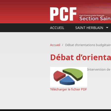
Aller au contenu principal
ACCUEIL
SAINT HERBLAIN
Accueil
/
Débat d’orientations budgétair
Débat d’orient
Intervention de
Télécharger le fichier PDF