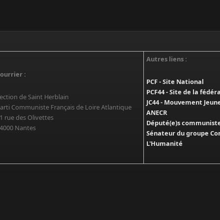
Autres liens :
ourrier :
PCF - Site National
PCF44 - Site de la fédér
ection de Saint Herblain
JC44 - Mouvement Jeun
arti Communiste Français de Loire Atlantique
ANECR
1 rue des Olivettes
Député(e)s communistes
4000 Nantes
Sénateur du groupe Co
L'Humanité