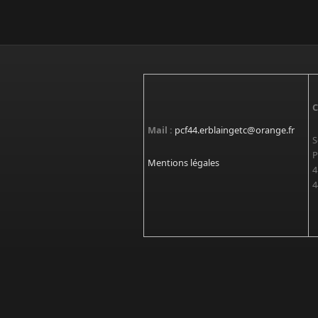
C
Mail :
pcf44.erblaingetc@orange.fr
S
P
Mentions légales
4
4