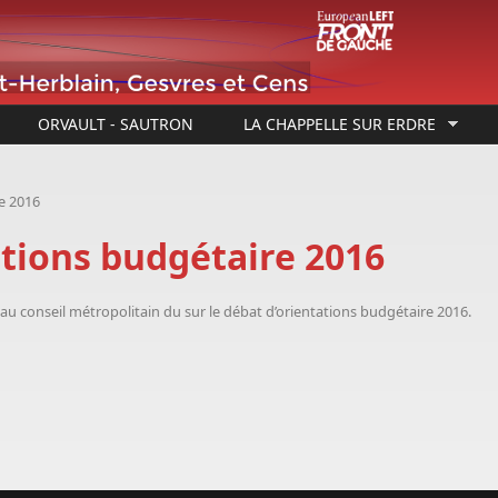
ORVAULT - SAUTRON
LA CHAPPELLE SUR ERDRE
e 2016
ations budgétaire 2016
au conseil métropolitain du sur le débat d’orientations budgétaire 2016.