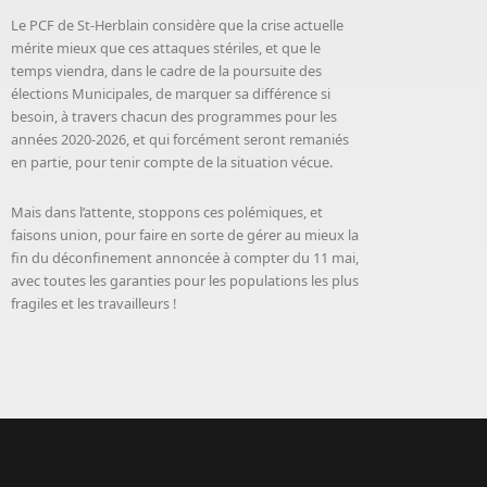
Le PCF de St-Herblain considère que la crise actuelle
mérite mieux que ces attaques stériles, et que le
temps viendra, dans le cadre de la poursuite des
élections Municipales, de marquer sa différence si
besoin, à travers chacun des programmes pour les
années 2020-2026, et qui forcément seront remaniés
en partie, pour tenir compte de la situation vécue.
Mais dans l’attente, stoppons ces polémiques, et
faisons union, pour faire en sorte de gérer au mieux la
fin du déconfinement annoncée à compter du 11 mai,
avec toutes les garanties pour les populations les plus
fragiles et les travailleurs !