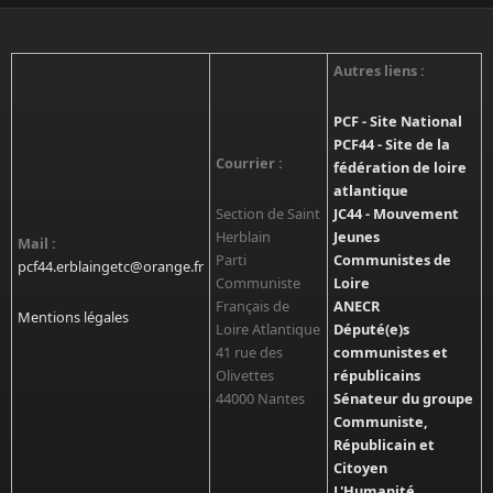
Autres liens :
PCF - Site National
PCF44 - Site de la
Courrier :
fédération de loire
atlantique
Section de Saint
JC44 - Mouvement
Herblain
Jeunes
Mail :
Parti
Communistes de
pcf44.erblaingetc@orange.fr
Communiste
Loire
Français de
ANECR
Mentions légales
Loire Atlantique
Député(e)s
41 rue des
communistes et
Olivettes
républicains
44000 Nantes
Sénateur du groupe
Communiste,
Républicain et
Citoyen
L'Humanité