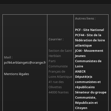
Autres liens :
PCF - Site National
PCF44 - Site de la
Courrier :
fédération de loire
atlantique
Section de Saint
JC44 - Mouvement
Herblain
Jeunes
Mail :
Parti
Communistes de
pcf44.erblaingetc@orange.fr
Communiste
Loire
Français de
ANECR
Mentions légales
Loire Atlantique
Député(e)s
41 rue des
communistes et
Olivettes
républicains
44000 Nantes
Sénateur du groupe
Communiste,
Républicain et
Citoyen