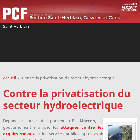
Aller au contenu principal
Saint Herblain
Accueil
/
Contre la privatisation du secteur hydroelectrique
Contre la privatisation du
secteur hydroelectrique
Depuis la prise de pouvoir d’
E. Macron
, le
gouvernement multiplie les
attaques contre les
acquits sociaux
et les services publics. Après avoir