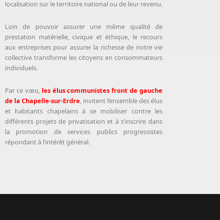
localisation sur le territoire national ou de leur revenu.
Loin de pouvoir assurer une même qualité de
prestation matérielle, civique et éthique, le recours
aux entreprises pour assurer la richesse de notre vie
collective transforme les citoyens en consommateurs
individuels.
Par ce vœu,
les élus communistes front de gauche
de la Chapelle-sur-Erdre
, invitent l’ensemble des élus
et habitants chapelains à se mobiliser contre les
différents projets de privatisation et à s’inscrire dans
la promotion de services publics progressistes
répondant à l’intérêt général.