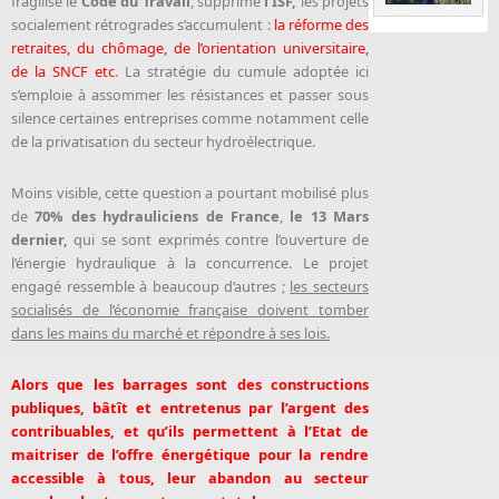
fragilisé le
Code du Travail
, supprimé
l’ISF,
les projets
socialement rétrogrades s’accumulent :
la réforme des
retraites, du chômage, de l’orientation universitaire,
de la SNCF etc
. La stratégie du cumule adoptée ici
s’emploie à assommer les résistances et passer sous
silence certaines entreprises comme notamment celle
de la privatisation du secteur hydroélectrique.
Moins visible, cette question a pourtant mobilisé plus
de
70% des hydrauliciens de France
,
le 13 Mars
dernier,
qui se sont exprimés contre l’ouverture de
l’énergie hydraulique à la concurrence. Le projet
engagé ressemble à beaucoup d’autres ;
les secteurs
socialisés de l’économie française doivent tomber
dans les mains du marché et répondre à ses lois.
Alors que les barrages sont des constructions
publiques, bâtît et entretenus par l’argent des
contribuables, et qu’ils permettent à l’Etat de
maitriser de l’offre énergétique pour la rendre
accessible à tous, leur abandon au secteur